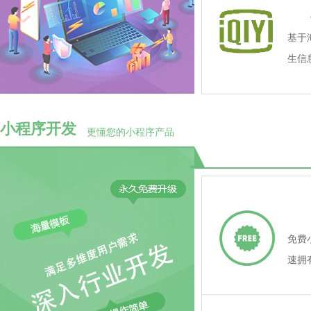
活动
号推
i
查看详情
基于
生信
信息
功能
推送
小程序开发
更懂您的小程序产品
奇艺
间长
非常
式。
i
查看详情
i
查
免费
速拥
动态
微信