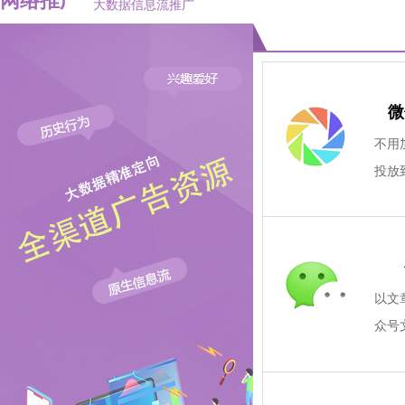
网络推广
大数据信息流推广
微
i
查看详情
i
查
不用
投放
点击
广告
放选
商，
i
查看详情
i
查
以文
热线：0
众号
提供
用下