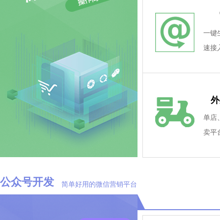
领取
使用
i
查看详情
i
查
一键
序码
速接
性化
拥有
占1
外
全行
i
查看详情
i
查
单店
热线：0
卖平
大屏
等多
腿小
公众号开发
简单好用的微信营销平台
个平
用稳